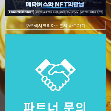
㈜오섹시코리아 - 본사 바로가기