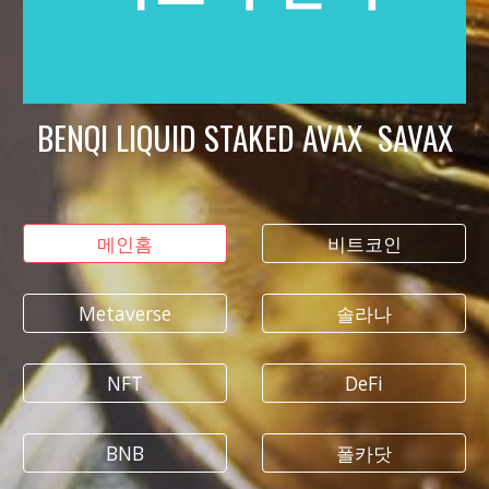
BENQI LIQUID STAKED AVAX SAVAX
메인홈
비트코인
Metaverse
솔라나
NFT
DeFi
BNB
폴카닷