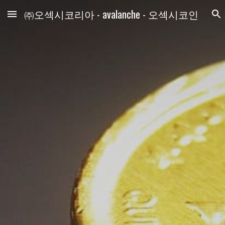
㈜오섹시코리아 - avalanche - 오섹시코인
Skip to main content
Skip to navigation