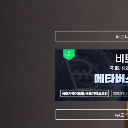
파트너
㈜오섹