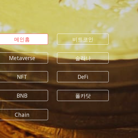
메인홈
비트코인
Metaverse
솔라나
NFT
DeFi
BNB
폴카닷
Chain