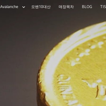
Avalanche
모밴10대산
매장목차
BLOG
TI
ip to main content
Skip to navigat