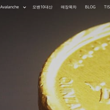
Avalanche
모밴10대산
매장목차
BLOG
TI
ip to main content
Skip to navigat