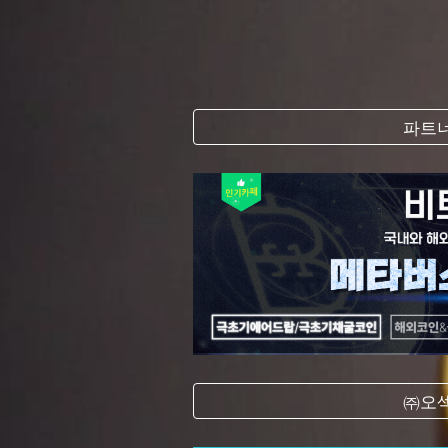
파트너
㈜오섹