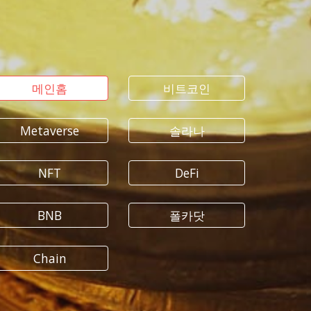
메인홈
비트코인
Metaverse
솔라나
NFT
DeFi
BNB
폴카닷
Chain