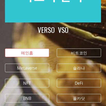
VERSO VSO
메인홈
비트코인
Metaverse
솔라나
NFT
DeFi
BNB
폴카닷