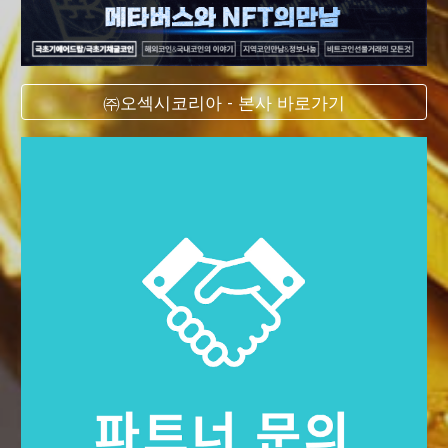
㈜오섹시코리아 - 본사 바로가기