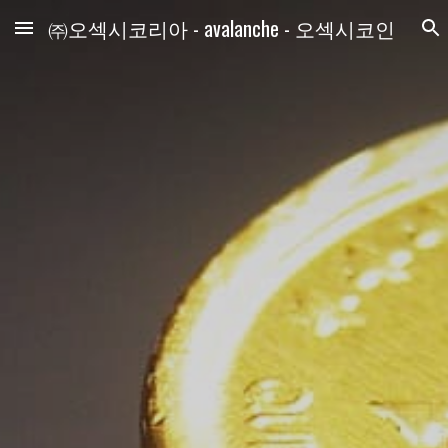
㈜오섹시코리아 - avalanche - 오섹시코인
Skip to main content
Skip to navigation